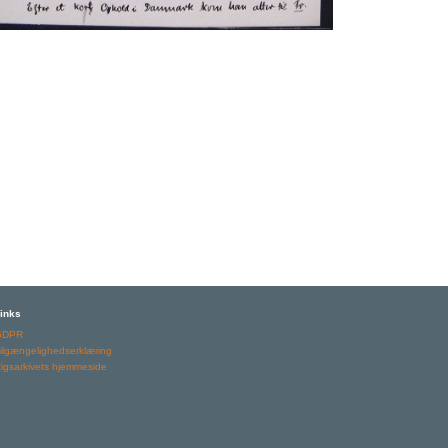
inks
GDPR
ilgængelighedserklæring
igsarkivets hjemmeside