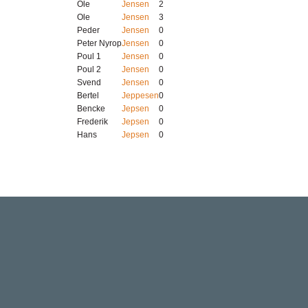
Ole
Jensen
2
Ole
Jensen
3
Peder
Jensen
0
Peter Nyrop
Jensen
0
Poul 1
Jensen
0
Poul 2
Jensen
0
Svend
Jensen
0
Bertel
Jeppesen
0
Bencke
Jepsen
0
Frederik
Jepsen
0
Hans
Jepsen
0