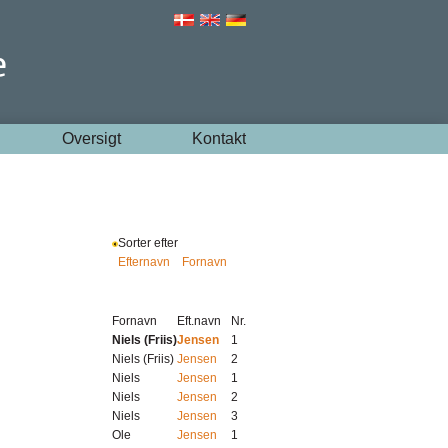
Oversigt
Kontakt
Sorter efter
Efternavn
Fornavn
Fornavn
Eft.navn
Nr.
Niels (Friis)
Jensen
1
Niels (Friis)
Jensen
2
Niels
Jensen
1
Niels
Jensen
2
Niels
Jensen
3
Ole
Jensen
1