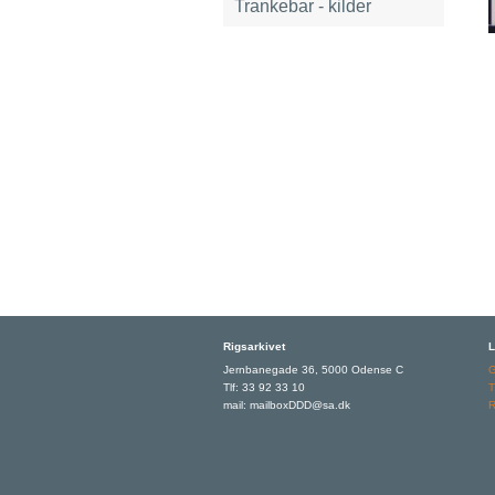
Trankebar - kilder
Rigsarkivet
L
Jernbanegade 36, 5000 Odense C
Tlf: 33 92 33 10
T
mail: mailboxDDD@sa.dk
R