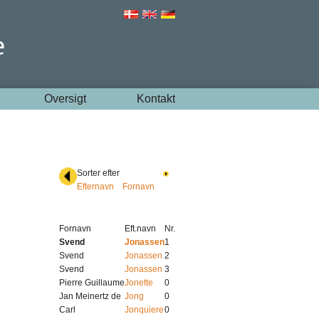
Oversigt
Kontakt
Sorter efter
Efternavn
Fornavn
Fornavn
Eft.navn
Nr.
Svend
Jonassen
1
Svend
Jonassen
2
Svend
Jonassen
3
Pierre Guillaume
Jonette
0
Jan Meinertz de
Jong
0
Carl
Jonquiere
0