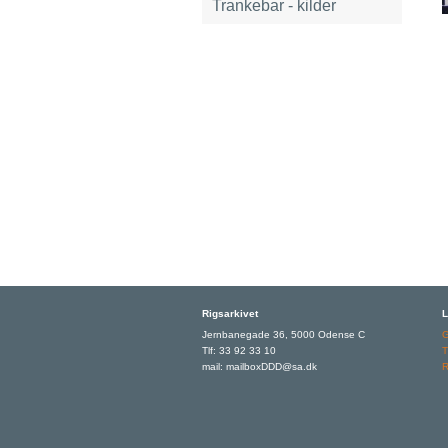
Trankebar - kilder
Rigsarkivet
L
Jernbanegade 36, 5000 Odense C
Tlf: 33 92 33 10
T
mail: mailboxDDD@sa.dk
R