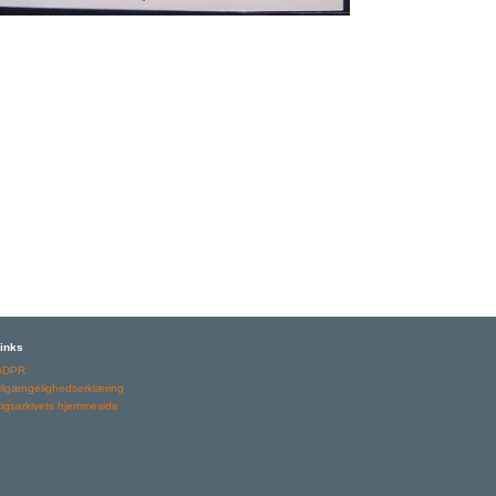
inks
GDPR
ilgængelighedserklæring
igsarkivets hjemmeside