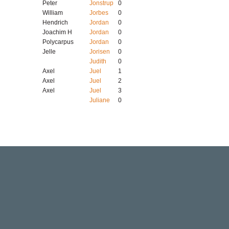
Peter
Jonstrup
0
William
Jorbes
0
Hendrich
Jordan
0
Joachim H
Jordan
0
Polycarpus
Jordan
0
Jelle
Jorisen
0
Judith
0
Axel
Juel
1
Axel
Juel
2
Axel
Juel
3
Juliane
0