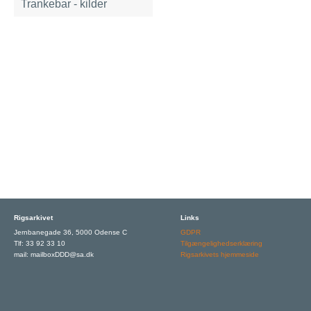
Trankebar - kilder
Rigsarkivet
Links
Jernbanegade 36, 5000 Odense C
GDPR
Tlf: 33 92 33 10
Tilgængelighedserklæring
mail: mailboxDDD@sa.dk
Rigsarkivets hjemmeside