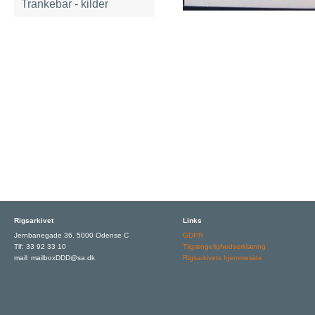
Trankebar - kilder
Rigsarkivet
Links
Jernbanegade 36, 5000 Odense C
GDPR
Tlf: 33 92 33 10
Tilgængelighedserklæring
mail: mailboxDDD@sa.dk
Rigsarkivets hjemmeside