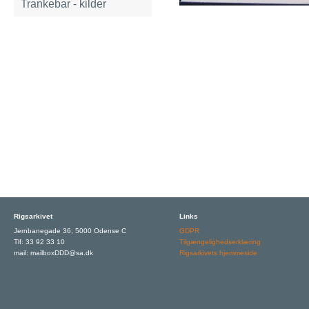
Trankebar - kilder
Rigsarkivet
Links
Jernbanegade 36, 5000 Odense C
GDPR
Tlf: 33 92 33 10
Tilgængelighedserklæring
mail: mailboxDDD@sa.dk
Rigsarkivets hjemmeside