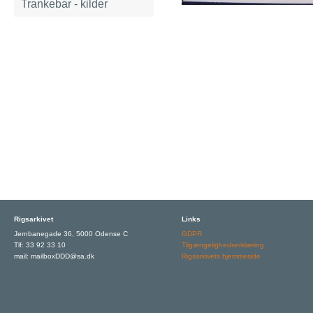
Trankebar - kilder
Rigsarkivet
Links
Jernbanegade 36, 5000 Odense C
GDPR
Tlf: 33 92 33 10
Tilgængelighedserklæring
mail: mailboxDDD@sa.dk
Rigsarkivets hjemmeside