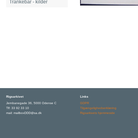
Trankebar - kilder
Rigsarkivet
Links
Jernbanegade 36, 5000 Odense C
GDPR
Tlf: 33 92 33 10
Tilgængelighedserklæring
mail: mailboxDDD@sa.dk
Rigsarkivets hjemmeside