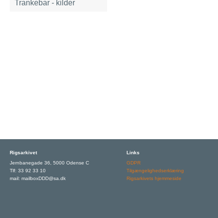
Trankebar - kilder
Rigsarkivet
Links
Jernbanegade 36, 5000 Odense C
GDPR
Tlf: 33 92 33 10
Tilgængelighedserklæring
mail: mailboxDDD@sa.dk
Rigsarkivets hjemmeside