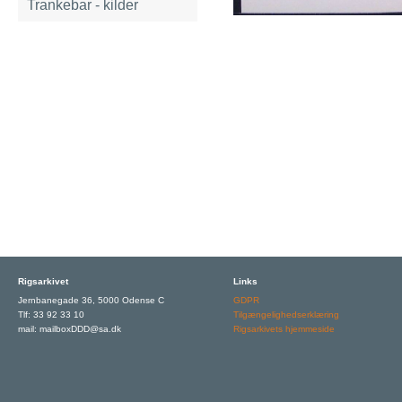
Trankebar - kilder
Rigsarkivet
Links
Jernbanegade 36, 5000 Odense C
GDPR
Tlf: 33 92 33 10
Tilgængelighedserklæring
mail: mailboxDDD@sa.dk
Rigsarkivets hjemmeside