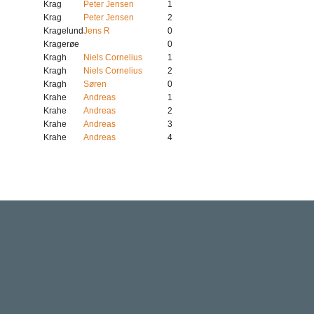
Krag
Peter Jensen
1
Krag
Peter Jensen
2
Kragelund
Jens R
0
Kragerøe
0
Kragh
Niels Cornelius
1
Kragh
Niels Cornelius
2
Kragh
Søren
0
Krahe
Andreas
1
Krahe
Andreas
2
Krahe
Andreas
3
Krahe
Andreas
4