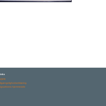
inks
GDPR
ilgængelighedserklæring
igsarkivets hjemmeside