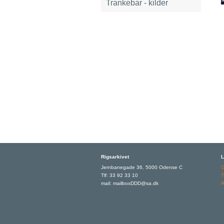
Trankebar - kilder
Rigsarkivet
L
Jernbanegade 36, 5000 Odense C
Tlf: 33 92 33 10
T
mail: mailboxDDD@sa.dk
R