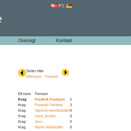
Oversigt
Kontakt
Sorter efter
Efternavn
Fornavn
Eft.navn
Fornavn
Krag
Frederik Frantsen
2
Krag
Frederik Frantsen
3
Krag
Gjertrud Henriksdatter
0
Krag
Hans Jensen
0
Krag
Jens
0
Krag
Maren Nielsdatter
0