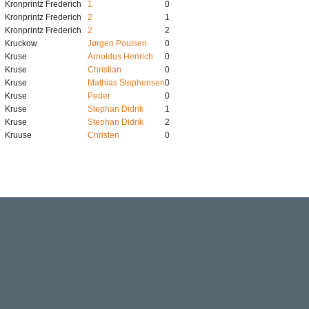
Kronprintz Frederich
1
0
Kronprintz Frederich
2
1
Kronprintz Frederich
2
2
Kruckow
Jørgen Poulsen
0
Kruse
Arnoldus Henrich
0
Kruse
Christian
0
Kruse
Mathias Stephensen
0
Kruse
Peder
0
Kruse
Stephan Didrik
1
Kruse
Stephan Didrik
2
Kruuse
Christen
0