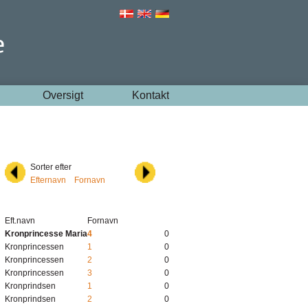
Oversigt
Kontakt
Sorter efter
Efternavn
Fornavn
Eft.navn
Fornavn
Kronprincesse Maria
4
0
Kronprincessen
1
0
Kronprincessen
2
0
Kronprincessen
3
0
Kronprindsen
1
0
Kronprindsen
2
0