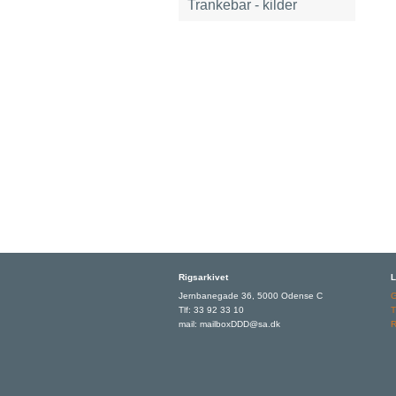
Trankebar - kilder
Rigsarkivet
L
Jernbanegade 36, 5000 Odense C
Tlf: 33 92 33 10
T
mail: mailboxDDD@sa.dk
R