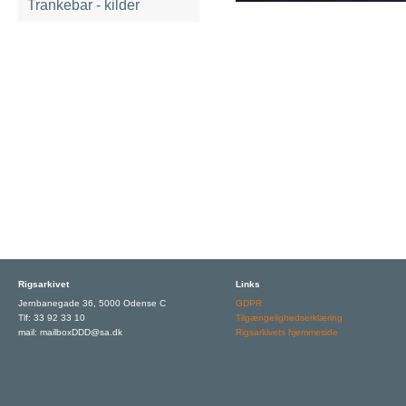
Trankebar - kilder
Rigsarkivet
Links
Jernbanegade 36, 5000 Odense C
GDPR
Tlf: 33 92 33 10
Tilgængelighedserklæring
mail: mailboxDDD@sa.dk
Rigsarkivets hjemmeside