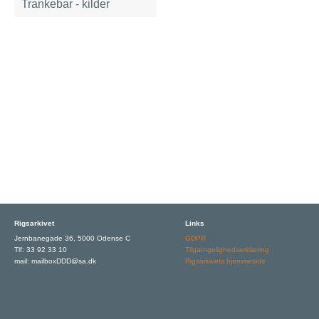
Trankebar - kilder
Rigsarkivet
Links
Jernbanegade 36, 5000 Odense C
GDPR
Tlf: 33 92 33 10
Tilgængelighedserklæring
mail: mailboxDDD@sa.dk
Rigsarkivets hjemmeside