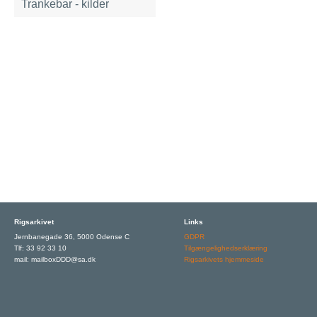
Trankebar - kilder
Rigsarkivet
Links
Jernbanegade 36, 5000 Odense C
GDPR
Tlf: 33 92 33 10
Tilgængelighedserklæring
mail: mailboxDDD@sa.dk
Rigsarkivets hjemmeside