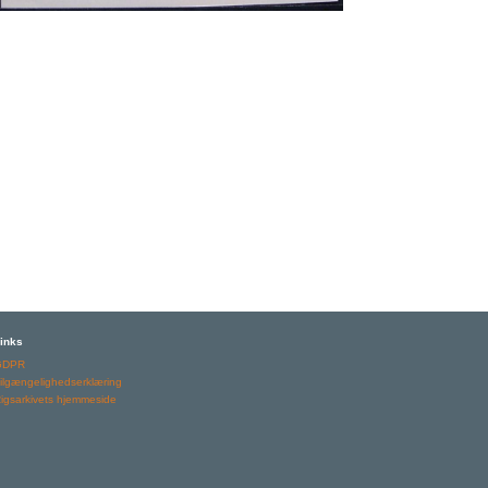
inks
GDPR
ilgængelighedserklæring
igsarkivets hjemmeside