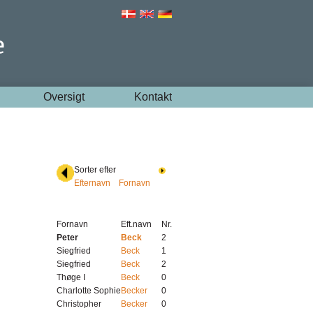
Oversigt
Kontakt
Sorter efter
Efternavn
Fornavn
Fornavn
Eft.navn
Nr.
Peter
Beck
2
Siegfried
Beck
1
Siegfried
Beck
2
Thøge I
Beck
0
Charlotte Sophie
Becker
0
Christopher
Becker
0