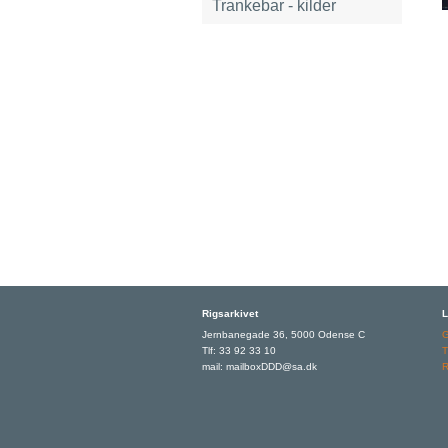
Trankebar - kilder
Rigsarkivet
L
Jernbanegade 36, 5000 Odense C
Tlf: 33 92 33 10
T
mail: mailboxDDD@sa.dk
R