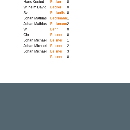
Hans Koefod
Becker
0
Wilhelm David
Becker
0
Sven
Beckeriis
0
Johan Mathias
Beckmann
1
Johan Mathias
Beckmann
2
W
Behn
0
Chr
Beisner
0
Johan Michael
Beisner
1
Johan Michael
Beisner
2
Johan Michael
Beisner
3
L
Beisner
0