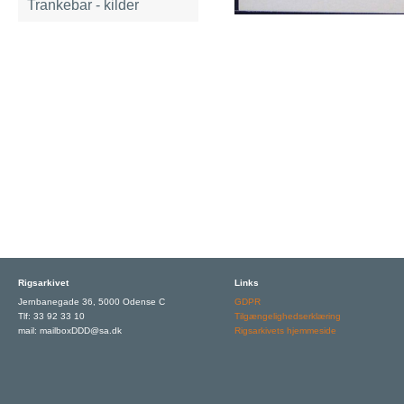
Trankebar - kilder
Rigsarkivet
Links
Jernbanegade 36, 5000 Odense C
GDPR
Tlf: 33 92 33 10
Tilgængelighedserklæring
mail: mailboxDDD@sa.dk
Rigsarkivets hjemmeside