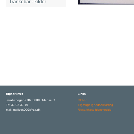
Trankebar - kilder
Rigsarkivet
Links
Jernbanegade 36, 5000 Odense C
GDPR
Tlf: 33 92 33 10
Tilgængelighedserklæring
mail: mailboxDDD@sa.dk
Rigsarkivets hjemmeside