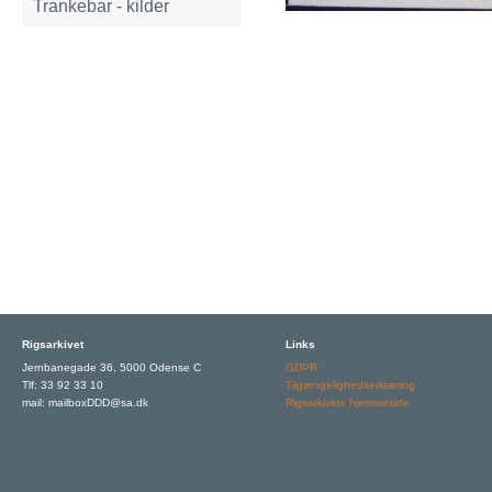
Trankebar - kilder
Rigsarkivet
Links
Jernbanegade 36, 5000 Odense C
GDPR
Tlf: 33 92 33 10
Tilgængelighedserklæring
mail: mailboxDDD@sa.dk
Rigsarkivets hjemmeside