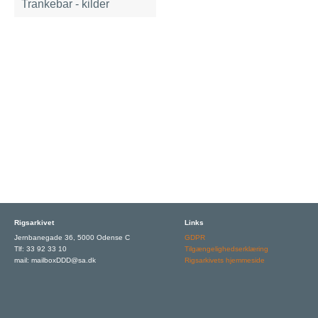
Trankebar - kilder
Rigsarkivet
Links
Jernbanegade 36, 5000 Odense C
GDPR
Tlf: 33 92 33 10
Tilgængelighedserklæring
mail: mailboxDDD@sa.dk
Rigsarkivets hjemmeside