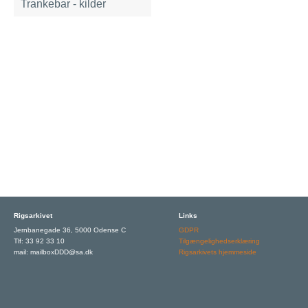
Trankebar - kilder
Rigsarkivet
Links
Jernbanegade 36, 5000 Odense C
GDPR
Tlf: 33 92 33 10
Tilgængelighedserklæring
mail: mailboxDDD@sa.dk
Rigsarkivets hjemmeside