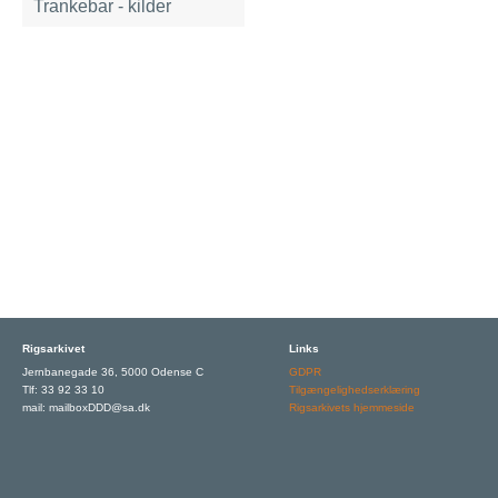
Trankebar - kilder
Rigsarkivet
Links
Jernbanegade 36, 5000 Odense C
GDPR
Tlf: 33 92 33 10
Tilgængelighedserklæring
mail: mailboxDDD@sa.dk
Rigsarkivets hjemmeside