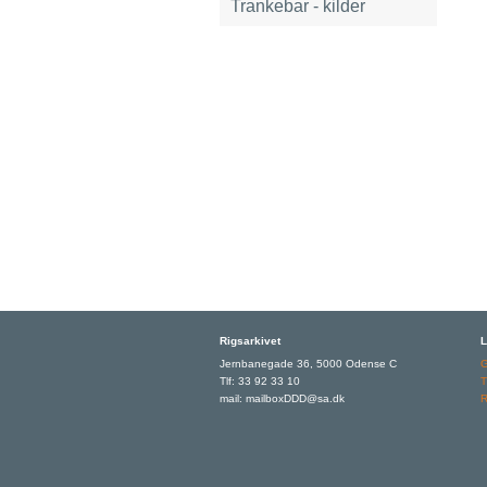
Trankebar - kilder
Rigsarkivet
L
Jernbanegade 36, 5000 Odense C
Tlf: 33 92 33 10
T
mail: mailboxDDD@sa.dk
R