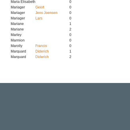
Maria Elisabeth
0
Mariager
Geert
0
Mariager
Jens Joensen
0
Mariager
Lars
0
Mariane
1
Mariane
2
Marley
0
Marmion
0
Marolly
Francis
0
Marquard
Diderich
1
Marquard
Diderich
2