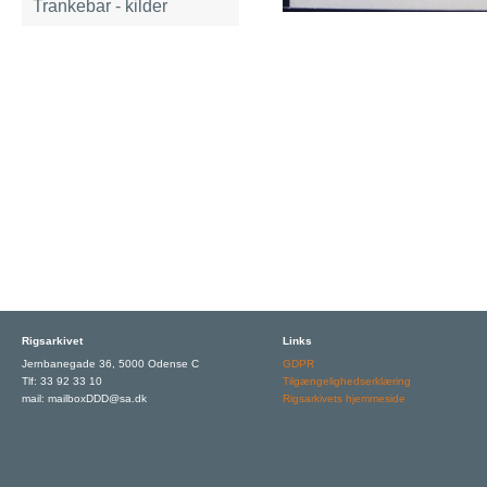
Trankebar - kilder
Rigsarkivet
Links
Jernbanegade 36, 5000 Odense C
GDPR
Tlf: 33 92 33 10
Tilgængelighedserklæring
mail: mailboxDDD@sa.dk
Rigsarkivets hjemmeside