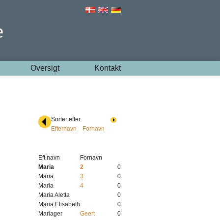
Oversigt
Kontakt
Sorter efter
Efternavn
Fornavn
Eft.navn
Fornavn
Maria
2
0
Maria
3
0
Maria
4
0
Maria Aletta
0
Maria Elisabeth
0
Mariager
Geert
0