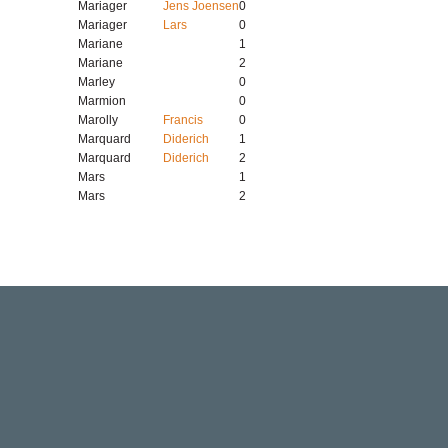
Mariager
Jens Joensen
0
Mariager
Lars
0
Mariane
1
Mariane
2
Marley
0
Marmion
0
Marolly
Francis
0
Marquard
Diderich
1
Marquard
Diderich
2
Mars
1
Mars
2