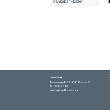
Trankebar - kilder
Rigsarkivet
L
Jernbanegade 36, 5000 Odense C
Tlf: 33 92 33 10
T
mail: mailboxDDD@sa.dk
R