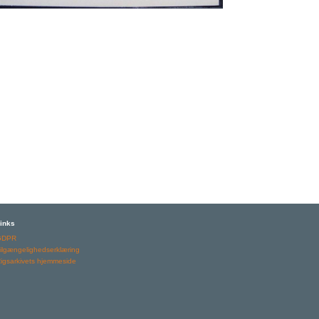
inks
GDPR
ilgængelighedserklæring
igsarkivets hjemmeside