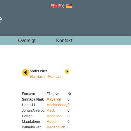
Oversigt
Kontakt
Sorter efter
Efternavn
Fornavn
Fornavn
Eft.navn
Nr.
Sinnapa Naik
Mayeron
0
Hans J H
Mechlenborg
0
Johan Arve von
Meck
0
Peder
Medelfart
0
Magdalene
Meden
0
Wilhelm van
Medenblick
0