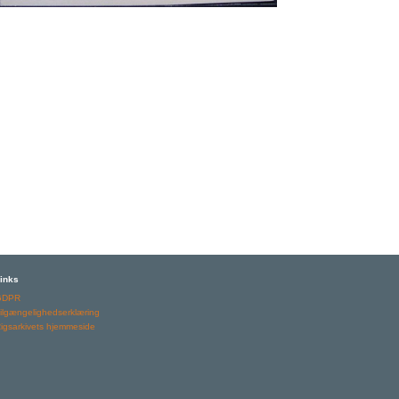
inks
GDPR
ilgængelighedserklæring
igsarkivets hjemmeside