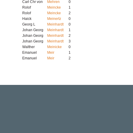
Carl Chr von
Mehren
0
Rolof
Meincke
1
Rolof
Meincke
2
Haick
Meinertz
0
Georg L
Meinhardt
0
Johan Georg
Meinhardt
1
Johan Georg
Meinhardt
2
Johan Georg
Meinhardt
3
Walther
Meinicke
0
Emanuel
Meir
1
Emanuel
Meir
2