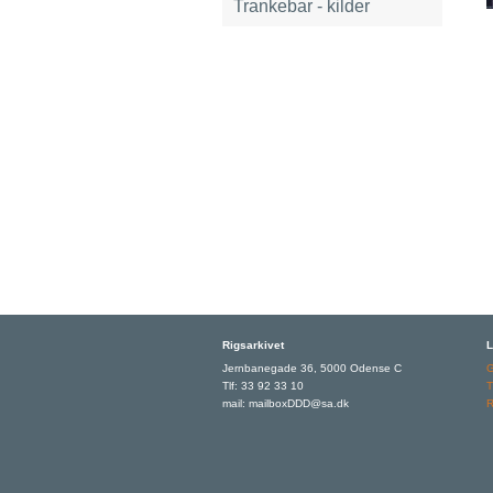
Trankebar - kilder
Rigsarkivet
L
Jernbanegade 36, 5000 Odense C
Tlf: 33 92 33 10
T
mail: mailboxDDD@sa.dk
R