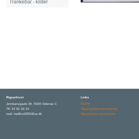
Trankebar - kilder
Rigsarkivet
Links
Jernbanegade 36, 5000 Odense C
GDPR
Tlf: 33 92 33 10
Tilgængelighedserklæring
mail: mailboxDDD@sa.dk
Rigsarkivets hjemmeside