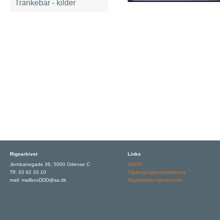
Trankebar - kilder
Rigsarkivet
Links
Jernbanegade 36, 5000 Odense C
GDPR
Tlf: 33 92 33 10
Tilgængelighedserklæring
mail: mailboxDDD@sa.dk
Rigsarkivets hjemmeside