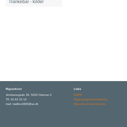
Trankebar - kilder
Rigsarkivet
Links
Jernbanegade 36, 5000 Odense C
GDPR
Tlf: 33 92 33 10
Tilgængelighedserklæring
mail: mailboxDDD@sa.dk
Rigsarkivets hjemmeside