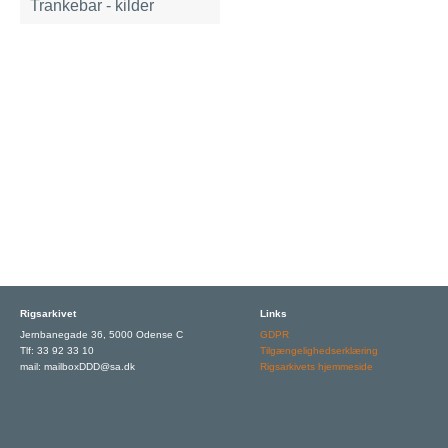
Trankebar - kilder
Rigsarkivet
Links
Jernbanegade 36, 5000 Odense C
GDPR
Tlf: 33 92 33 10
Tilgængelighedserklæring
mail: mailboxDDD@sa.dk
Rigsarkivets hjemmeside