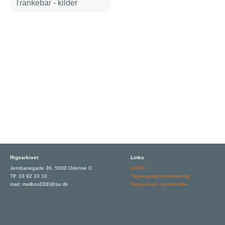
Trankebar - kilder
Rigsarkivet
Links
Jernbanegade 36, 5000 Odense C
GDPR
Tlf: 33 92 33 10
Tilgængelighedserklæring
mail: mailboxDDD@sa.dk
Rigsarkivets hjemmeside