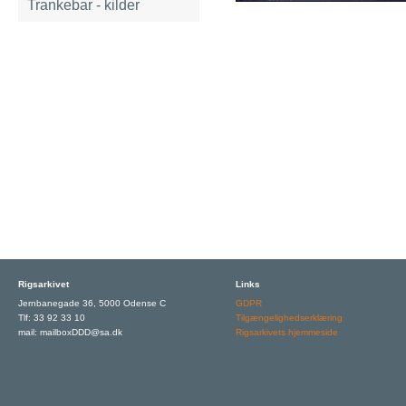
Trankebar - kilder
Rigsarkivet
Links
Jernbanegade 36, 5000 Odense C
GDPR
Tlf: 33 92 33 10
Tilgængelighedserklæring
mail: mailboxDDD@sa.dk
Rigsarkivets hjemmeside