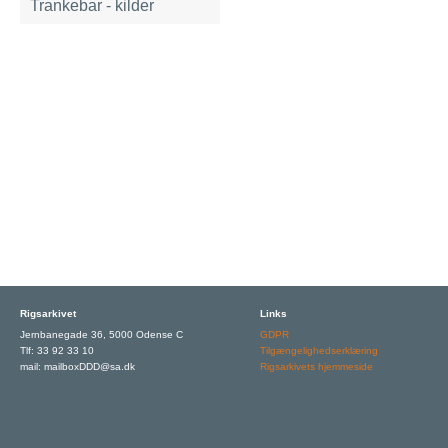
Trankebar - kilder
Rigsarkivet
Links
Jernbanegade 36, 5000 Odense C
GDPR
Tlf: 33 92 33 10
Tilgængelighedserklæring
mail: mailboxDDD@sa.dk
Rigsarkivets hjemmeside