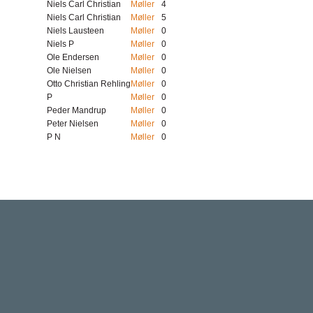
Niels Carl Christian
Møller
4
Niels Carl Christian
Møller
5
Niels Lausteen
Møller
0
Niels P
Møller
0
Ole Endersen
Møller
0
Ole Nielsen
Møller
0
Otto Christian Rehling
Møller
0
P
Møller
0
Peder Mandrup
Møller
0
Peter Nielsen
Møller
0
P N
Møller
0