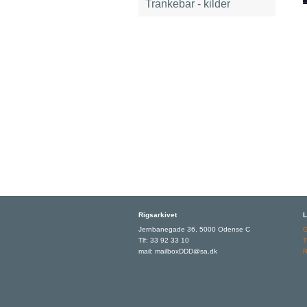
Trankebar - kilder
Rigsarkivet
L
Jernbanegade 36, 5000 Odense C
Tlf: 33 92 33 10
T
mail: mailboxDDD@sa.dk
R