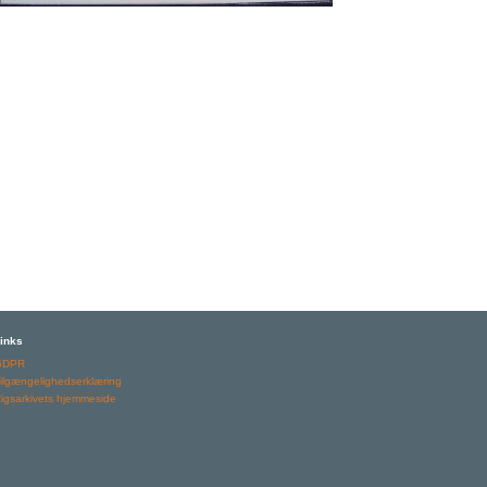
inks
GDPR
ilgængelighedserklæring
igsarkivets hjemmeside