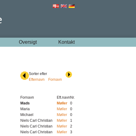
Oversigt
Kontakt
Sorter efter
Efternavn
Fornavn
Fornavn
Eft.navn
Nr.
Mads
Møller
0
Maria
Møller
0
Michael
Møller
0
Niels Carl Christian
Møller
1
Niels Carl Christian
Møller
2
Niels Carl Christian
Møller
3