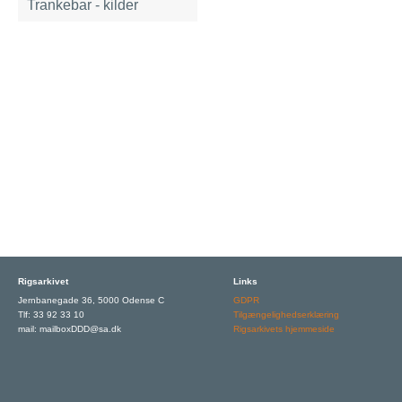
Trankebar - kilder
Rigsarkivet
Links
Jernbanegade 36, 5000 Odense C
GDPR
Tlf: 33 92 33 10
Tilgængelighedserklæring
mail: mailboxDDD@sa.dk
Rigsarkivets hjemmeside