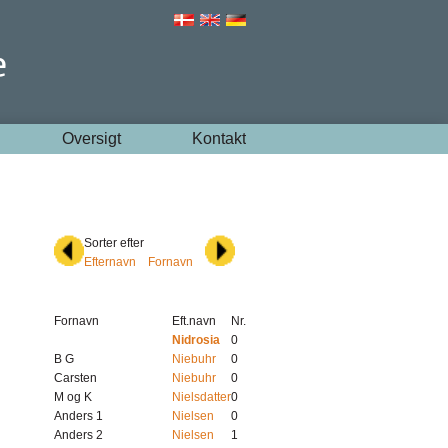
Oversigt
Kontakt
Sorter efter
Efternavn
Fornavn
Fornavn
Eft.navn
Nr.
Nidrosia
0
B G
Niebuhr
0
Carsten
Niebuhr
0
M og K
Nielsdatter
0
Anders 1
Nielsen
0
Anders 2
Nielsen
1