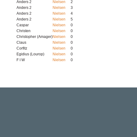
Anders 2
Nielsen
2
Anders 2
Nielsen
3
Anders 2
Nielsen
4
Anders 2
Nielsen
5
Caspar
Nielsen
0
Christen
Nielsen
0
Christopher (Amager)
Nielsen
0
Claus
Nielsen
0
Corfitz
Nielsen
0
Egidius (Lourop)
Nielsen
0
F I W
Nielsen
0