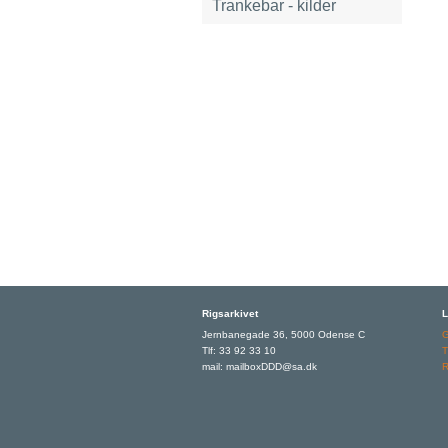
Trankebar - kilder
Rigsarkivet
L
Jernbanegade 36, 5000 Odense C
Tlf: 33 92 33 10
T
mail: mailboxDDD@sa.dk
R