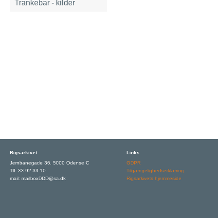
Trankebar - kilder
Rigsarkivet
Links
Jernbanegade 36, 5000 Odense C
GDPR
Tlf: 33 92 33 10
Tilgængelighedserklæring
mail: mailboxDDD@sa.dk
Rigsarkivets hjemmeside