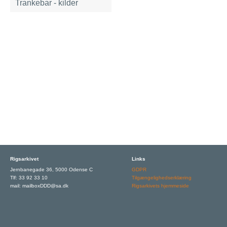
Trankebar - kilder
Rigsarkivet
Links
Jernbanegade 36, 5000 Odense C
GDPR
Tlf: 33 92 33 10
Tilgængelighedserklæring
mail: mailboxDDD@sa.dk
Rigsarkivets hjemmeside