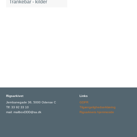
Trankebar - kilder
Rigsarkivet
Links
Jernbanegade 36, 5000 Odense C
GDPR
Tlf: 33 92 33 10
Tilgængelighedserklæring
mail: mailboxDDD@sa.dk
Rigsarkivets hjemmeside