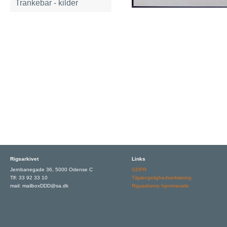
Trankebar - kilder
Rigsarkivet
Links
Jernbanegade 36, 5000 Odense C
GDPR
Tlf: 33 92 33 10
Tilgængelighedserklæring
mail: mailboxDDD@sa.dk
Rigsarkivets hjemmeside