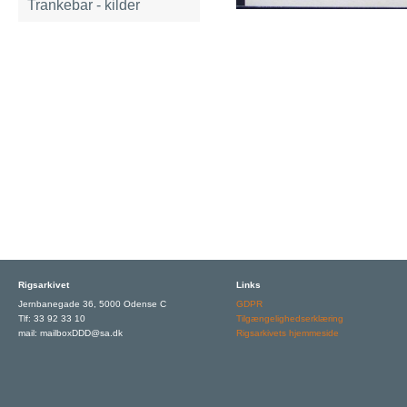
Trankebar - kilder
Rigsarkivet
Links
Jernbanegade 36, 5000 Odense C
GDPR
Tlf: 33 92 33 10
Tilgængelighedserklæring
mail: mailboxDDD@sa.dk
Rigsarkivets hjemmeside