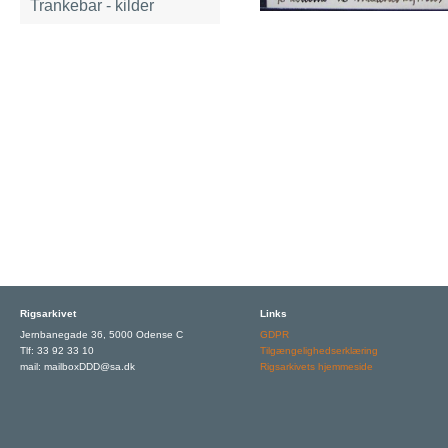
Trankebar - kilder
Rigsarkivet
Links
Jernbanegade 36, 5000 Odense C
GDPR
Tlf: 33 92 33 10
Tilgængelighedserklæring
mail: mailboxDDD@sa.dk
Rigsarkivets hjemmeside