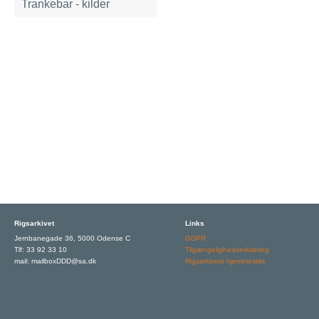
Trankebar - kilder
Rigsarkivet
Links
Jernbanegade 36, 5000 Odense C
GDPR
Tlf: 33 92 33 10
Tilgængelighedserklæring
mail: mailboxDDD@sa.dk
Rigsarkivets hjemmeside