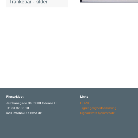
Trankebar - kilder
Rigsarkivet
Links
Jernbanegade 36, 5000 Odense C
GDPR
Tlf: 33 92 33 10
Tilgængelighedserklæring
mail: mailboxDDD@sa.dk
Rigsarkivets hjemmeside