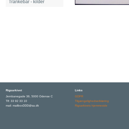
Trankebar - kilder
Rigsarkivet
Links
Jernbanegade 36, 5000 Odense C
GDPR
Tlf: 33 92 33 10
Tilgængelighedserklæring
mail: mailboxDDD@sa.dk
Rigsarkivets hjemmeside