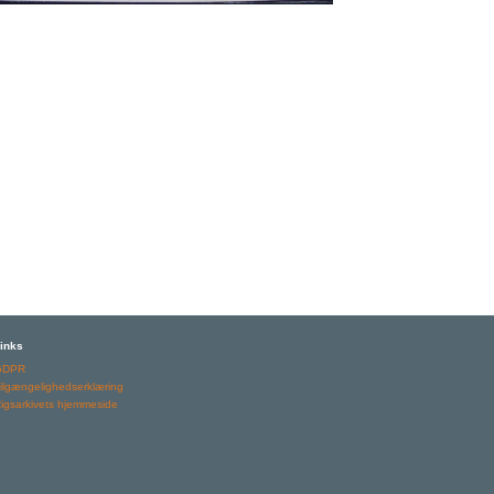
inks
GDPR
ilgængelighedserklæring
igsarkivets hjemmeside