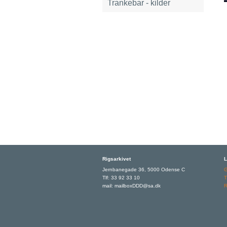
Trankebar - kilder
Rigsarkivet
L
Jernbanegade 36, 5000 Odense C
Tlf: 33 92 33 10
T
mail: mailboxDDD@sa.dk
R