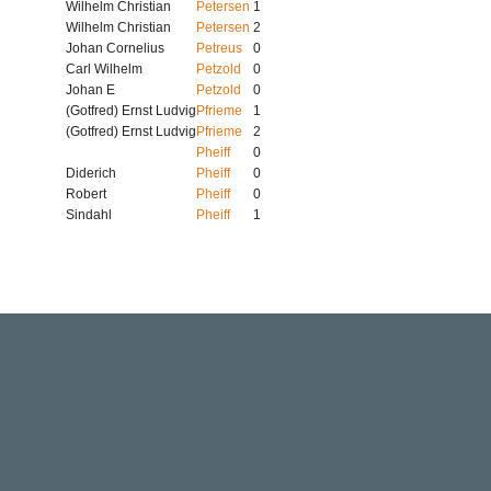
Wilhelm Christian
Petersen
1
Wilhelm Christian
Petersen
2
Johan Cornelius
Petreus
0
Carl Wilhelm
Petzold
0
Johan E
Petzold
0
(Gotfred) Ernst Ludvig
Pfrieme
1
(Gotfred) Ernst Ludvig
Pfrieme
2
Pheiff
0
Diderich
Pheiff
0
Robert
Pheiff
0
Sindahl
Pheiff
1