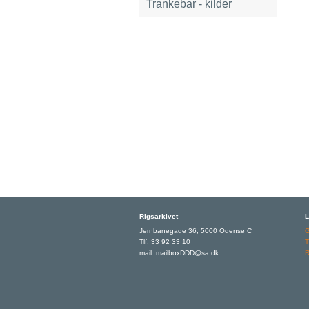
Trankebar - kilder
Rigsarkivet
L
Jernbanegade 36, 5000 Odense C
Tlf: 33 92 33 10
T
mail: mailboxDDD@sa.dk
R