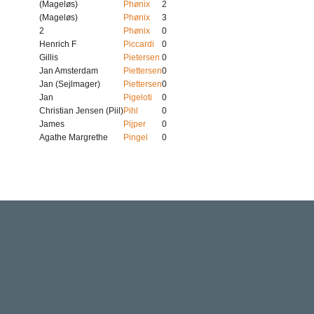
(Mageløs)
Phønix
2
(Mageløs)
Phønix
3
2
Phønix
0
Henrich F
Piccardi
0
Gillis
Pietersen
0
Jan Amsterdam
Piettersen
0
Jan (Sejlmager)
Piettersen
0
Jan
Pigeloti
0
Christian Jensen (Piil)
Pihl
0
James
Pijper
0
Agathe Margrethe
Pingel
0