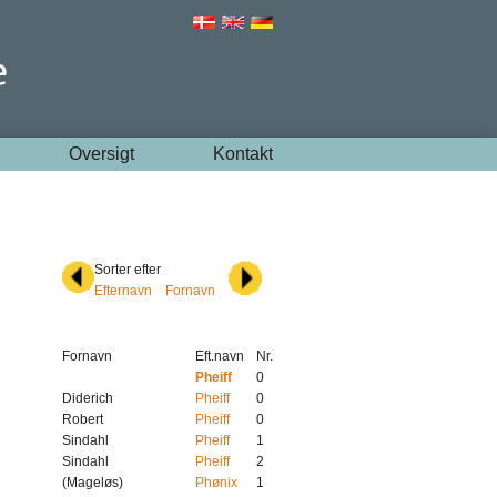
Oversigt
Kontakt
Sorter efter
Efternavn
Fornavn
Fornavn
Eft.navn
Nr.
Pheiff
0
Diderich
Pheiff
0
Robert
Pheiff
0
Sindahl
Pheiff
1
Sindahl
Pheiff
2
(Mageløs)
Phønix
1