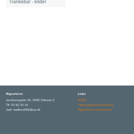
Trankebar - kilder
Rigsarkivet
Links
Jernbanegade 36, 5000 Odense C
GDPR
Tlf: 33 92 33 10
Tilgængelighedserklæring
mail: mailboxDDD@sa.dk
Rigsarkivets hjemmeside