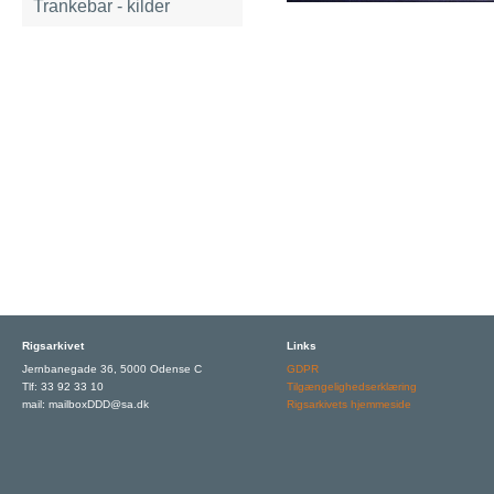
Trankebar - kilder
Rigsarkivet
Links
Jernbanegade 36, 5000 Odense C
GDPR
Tlf: 33 92 33 10
Tilgængelighedserklæring
mail: mailboxDDD@sa.dk
Rigsarkivets hjemmeside