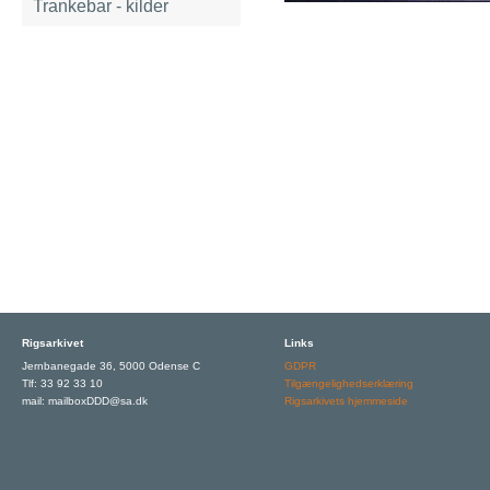
Trankebar - kilder
Rigsarkivet
Links
Jernbanegade 36, 5000 Odense C
GDPR
Tlf: 33 92 33 10
Tilgængelighedserklæring
mail: mailboxDDD@sa.dk
Rigsarkivets hjemmeside