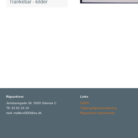
Trankebar - kilder
Rigsarkivet
Links
Jernbanegade 36, 5000 Odense C
GDPR
Tlf: 33 92 33 10
Tilgængelighedserklæring
mail: mailboxDDD@sa.dk
Rigsarkivets hjemmeside